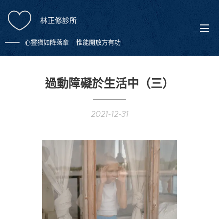
林正修診所
心靈猶如降落傘 惟能開放方有功
過動障礙於生活中（三）
2021-12-31